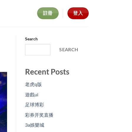
註冊
登入
Search
SEARCH
Recent Posts
老虎q版
遊戲ui
足球博彩
彩券开奖直播
3a娛樂城