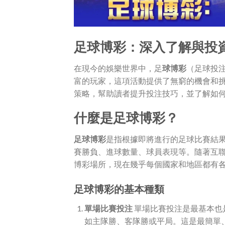
足球博彩：深入了解與投
在現今的娛樂世界中，足
球博彩
（足球投
富的玩家，這項活動提供了無窮的機會和
策略，幫助讀者提升投注技巧，並了解如
什麼是足球博彩？
足球博彩
是指根據即將進行的足球比賽結
賽勝負、進球數量、球員表現等。隨著互
博彩場所，現在幾乎每個國家和地區都有
足球博彩的基本種類
單場比賽投注
單場比賽投注是最基本也
如主隊勝、客隊勝或平局。這是最簡單