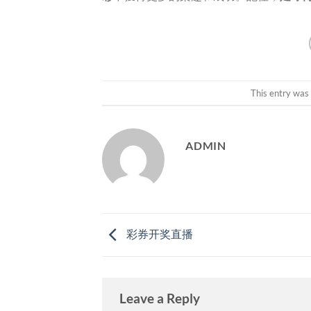
This entry was
ADMIN
彩券开奖直播
Leave a Reply