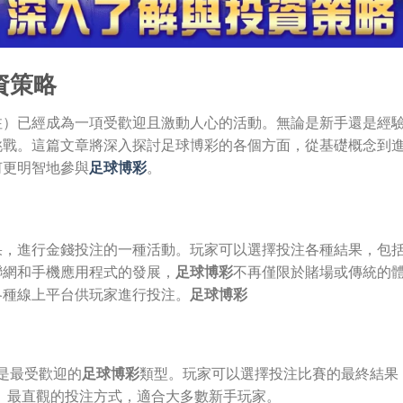
資策略
注）已經成為一項受歡迎且激動人心的活動。無論是新手還是經
挑戰。這篇文章將深入探討足球博彩的各個方面，從基礎概念到
何更明智地參與
足球博彩
。
果，進行金錢投注的一種活動。玩家可以選擇投注各種結果，包
聯網和手機應用程式的發展，
足球博彩
不再僅限於賭場或傳統的
各種線上平台供玩家進行投注。
足球博彩
是最受歡迎的
足球博彩
類型。玩家可以選擇投注比賽的最終結果
、最直觀的投注方式，適合大多數新手玩家。