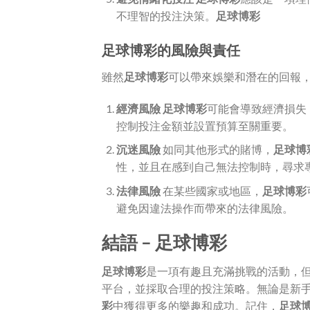
不理智的投注決策。
足球博彩
足球博彩的風險與責任
雖然
足球博彩
可以帶來娛樂和潛在的回報
經濟風險
足球博彩
可能會導致經濟損失
控制投注金額並設置預算至關重要。
沉迷風險
如同其他形式的賭博，
足球博
性，並且在感到自己無法控制時，尋求
法律風險
在某些國家或地區，
足球博彩
避免因違法操作而帶來的法律風險。
結語 – 足球博彩
足球博彩
是一項有趣且充滿挑戰的活動，
平台，並採取合理的投注策略。無論是新
彩
中獲得更多的樂趣和成功。記住，
足球