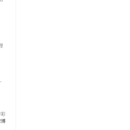
理
，
博彩
球博