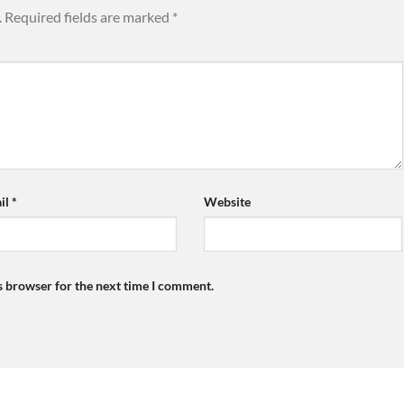
.
Required fields are marked
*
il
*
Website
s browser for the next time I comment.