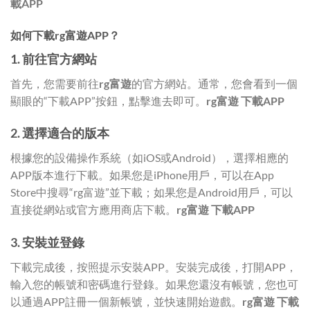
載APP
如何下載rg富遊APP？
1. 前往官方網站
首先，您需要前往
rg富遊
的官方網站。通常，您會看到一個
顯眼的“下載APP”按鈕，點擊進去即可。
rg富遊 下載APP
2. 選擇適合的版本
根據您的設備操作系統（如iOS或Android），選擇相應的
APP版本進行下載。如果您是iPhone用戶，可以在App
Store中搜尋“rg富遊”並下載；如果您是Android用戶，可以
直接從網站或官方應用商店下載。
rg富遊 下載APP
3. 安裝並登錄
下載完成後，按照提示安裝APP。安裝完成後，打開APP，
輸入您的帳號和密碼進行登錄。如果您還沒有帳號，您也可
以通過APP註冊一個新帳號，並快速開始遊戲。
rg富遊 下載