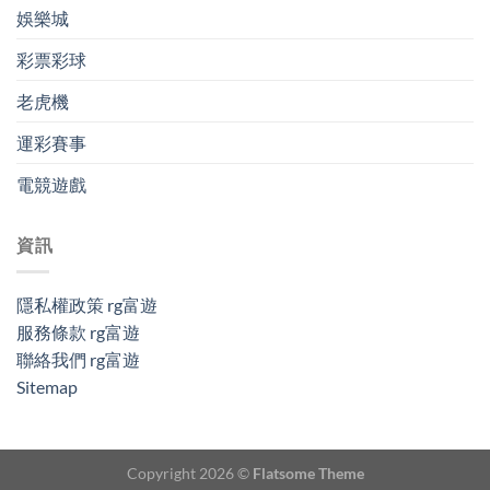
娛樂城
彩票彩球
老虎機
運彩賽事
電競遊戲
資訊
隱私權政策 rg富遊
服務條款 rg富遊
聯絡我們 rg富遊
Sitemap
Copyright 2026 ©
Flatsome Theme