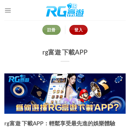
Skip
to
content
註冊
登入
rg富遊 下載APP
rg富遊 下載APP：輕鬆享受最先進的娛樂體驗