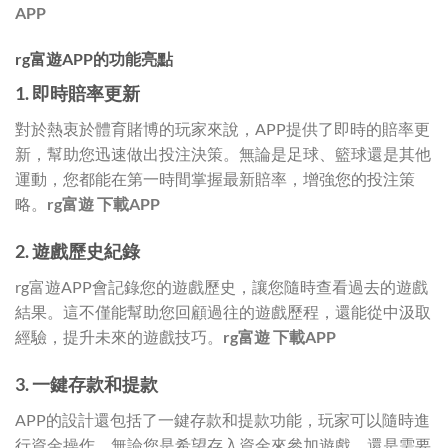
APP
rg富遊APP的功能亮點
1. 即時賠率更新
對於熱衷於體育賭博的玩家來說，APP提供了即時的賠率更
新，幫助您迅速做出投注決策。無論是足球、籃球還是其他
運動，您都能在第一時間掌握最新賠率，增強您的投注策
略。
rg富遊 下載APP
2. 遊戲歷史紀錄
rg富遊APP會記錄您的遊戲歷史，讓您隨時查看過去的遊戲
結果。這不僅能幫助您回顧過往的遊戲歷程，還能從中汲取
經驗，提升未來的遊戲技巧。
rg富遊 下載APP
3. 一鍵存款和提款
APP的設計還包括了一鍵存款和提款功能，玩家可以隨時進
行資金操作。無論您是希望存入資金來參加遊戲，還是需要