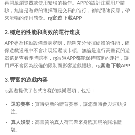
再開啟瀏覽器或使用繁瑣的操作。APP的設計注重用戶體
驗，無論是遊戲的選擇還是交易的進行，都能迅速反應，帶
來流暢的使用感受。
rg富遊 下載APP
2. 穩定的性能和高效的運行速度
APP專為移動設備量身定制，能夠充分發揮硬體的性能，確
保遊戲過程中不會出現延遲或卡頓。無論是進行高畫質的遊
戲還是查看即時賠率，rg富遊APP都能保持穩定的運行，讓
用戶不會因為設備的限制而影響遊戲體驗。
rg富遊 下載APP
3. 豐富的遊戲內容
rg富遊提供了各式各樣的娛樂選項，包括：
運彩賽事
：實時更新的體育賽事，讓您隨時參與運動投
注。
真人娛樂
：高畫質的真人荷官帶來身臨其境的賭場體
驗。