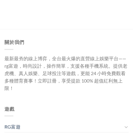
關於我們
最新最夯的線上博弈，全台最火爆的直營線上娛樂平台——
rg富遊
，時尚設計，操作簡單，支援各種手機系統。提供老
虎機、真人娛樂、足球投注等遊戲，更能 24 小時免費觀看
多種體育賽事！立即註冊，享受提款 100% 超值紅利無上
限！
遊戲
RG富遊