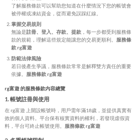
了解服務條款可以幫助您知道在什麼情況下您的帳號會
被停權或凍結資金，從而避免誤踩紅線。
掌握交易規則
無論是
註冊、登入、存款、提款
，每一步都受到服務條
款的規範，理解這些規定能讓您的交易更順利。
服務條
款 rg富遊
防範法律風險
若日後產生爭議，服務條款常常是解釋雙方責任的重要
依據。
服務條款 rg富遊
rg富遊 的服務條款內容總覽
1. 帳號註冊與使用
在 rg富遊 上開設帳號時，用戶需年滿18歲，並提供真實有
效的個人資料。平台保有核實資料的權利，若發現虛假資
料，平台可終止帳號使用。
服務條款 rg富遊