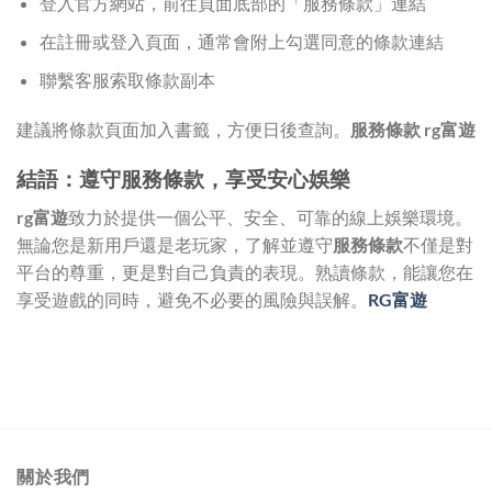
登入官方網站，前往頁面底部的「服務條款」連結
在註冊或登入頁面，通常會附上勾選同意的條款連結
聯繫客服索取條款副本
建議將條款頁面加入書籤，方便日後查詢。
服務條款 rg富遊
結語：遵守服務條款，享受安心娛樂
rg富遊
致力於提供一個公平、安全、可靠的線上娛樂環境。
無論您是新用戶還是老玩家，了解並遵守
服務條款
不僅是對
平台的尊重，更是對自己負責的表現。熟讀條款，能讓您在
享受遊戲的同時，避免不必要的風險與誤解。
RG富遊
關於我們