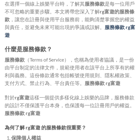
在選擇一個線上娛樂平台時，了解其
服務條款
是每一位用戶
不可忽略的重要步驟。本文將帶您深入了解
rg富遊的服務條
款
，讓您在註冊與使用平台服務前，能夠清楚掌握您的權益
與責任，並避免未來可能出現的爭議或誤解。
服務條款 rg富
遊
什麼是服務條款？
服務條款
（Terms of Service），也稱為使用者協議，是一份
由平台制定的法律文件，規範使用者在該平台上所享有的權
利與義務。這份條款通常包括帳號使用規則、隱私權政策、
支付方式、禁止行為、平台責任等。
服務條款 rg富遊
對於
rg富遊
這樣一個提供多樣化線上娛樂的品牌，服務條款
的設計不僅保護平台本身，也保護每一位註冊用戶的權益。
服務條款 rg富遊
為何了解 rg富遊 的服務條款很重要？
保障個人權益