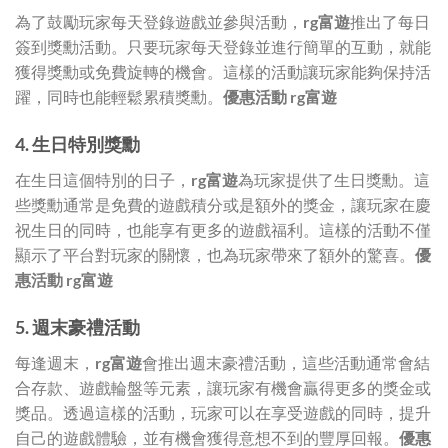
為了鼓勵玩家每天登錄遊戲並參與活動，
rg富遊
推出了每日
簽到獎勳活動。只要玩家每天登錄並進行簡單的互動，就能
獲得獎勳或免費旋轉的機會。這樣的活動讓玩家能夠保持活
躍，同時也能輕鬆累積獎勳。
優惠活動 rg富遊
4. 生日特別獎勳
在生日這個特別的日子，
rg富遊
為玩家提供了生日獎勳。這
些獎勳通常是免費的遊戲積分或是額外的獎金，讓玩家在慶
祝生日的同時，也能享有更多的遊戲福利。這樣的活動不僅
顯示了平台對玩家的關懷，也為玩家帶來了額外的驚喜。
優
惠活動 rg富遊
5. 週末豪禮活動
每逢週末，
rg富遊
會推出週末豪禮活動，這些活動通常會結
合存款、遊戲輪盤等元素，讓玩家有機會贏得更多的獎金或
獎品。透過這樣的活動，玩家可以在享受遊戲的同時，提升
自己的遊戲體驗，並有機會獲得意想不到的豐厚回報。
優惠