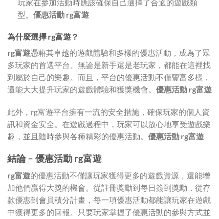
玩家在參加活動時應該確保自己選擇了合適的遊戲類
型。
優惠活動 rg富遊
為什麼選擇 rg富遊？
rg富遊
憑藉其卓越的遊戲體驗和多樣的優惠活動，成為了眾
多玩家的首選平台。無論是新手還是老玩家，都能在這裡找
到屬於自己的樂趣。而且，平台的優惠活動不僅豐富多樣，
還能大大提升玩家的遊戲體驗和獲獎機會。
優惠活動 rg富遊
此外，rg富遊平台擁有一流的安全措施，確保玩家的個人資
訊和資金安全。在遊戲過程中，玩家可以放心地享受遊戲樂
趣，並且隨時參與各種精彩的優惠活動。
優惠活動 rg富遊
結論 – 優惠活動 rg富遊
rg富遊
的優惠活動不僅讓玩家獲得更多的遊戲資源，還能增
加他們贏得大獎的機會。從註冊獎勳到每日簽到獎勳，從存
款優惠到會員積分計畫，每一項優惠活動都能讓玩家在遊戲
中獲得更多的回報。只要玩家掌握了優惠活動的參與方式並