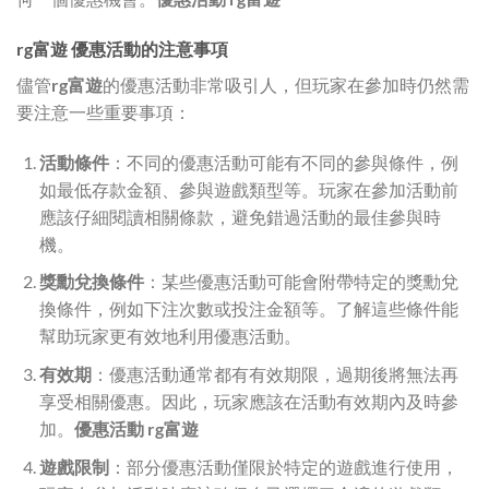
rg富遊 優惠活動的注意事項
儘管
rg富遊
的優惠活動非常吸引人，但玩家在參加時仍然需
要注意一些重要事項：
活動條件
：不同的優惠活動可能有不同的參與條件，例
如最低存款金額、參與遊戲類型等。玩家在參加活動前
應該仔細閱讀相關條款，避免錯過活動的最佳參與時
機。
獎勳兌換條件
：某些優惠活動可能會附帶特定的獎勳兌
換條件，例如下注次數或投注金額等。了解這些條件能
幫助玩家更有效地利用優惠活動。
有效期
：優惠活動通常都有有效期限，過期後將無法再
享受相關優惠。因此，玩家應該在活動有效期內及時參
加。
優惠活動 rg富遊
遊戲限制
：部分優惠活動僅限於特定的遊戲進行使用，